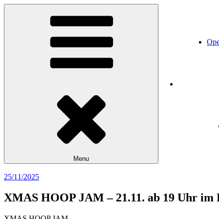
Skip
Katapult
Performance. Art. Training.
to
content
Ope
Home
Menu
Posted
25/11/2025
on
XMAS HOOP JAM – 21.11. ab 19 Uhr im 
XMAS HOOP JAM