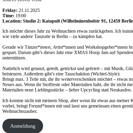
Friday:
21.11.2025
Time:
19:00
Location: Studio 2: Katapult (Wilhelminenhofstr 91, 12459 Berli
Ich möchte dieses Jahr zu Weihnachten etwas zurückgeben. Ich train
wie viele andere Tanzorte in Berlin – zu kämpfen hat.
Gerade wir Tänzer*
innen, Artist
*innen und Workshopgeber*innen bra
gespart. Darum gibt’s dieses Jahr eine XMAS Hoop Jam auf Spenden
unterstützen.
Natürlich wird getanzt, geteilt, getrickst und gefeiert – mit Musik
beisteuern. Außerdem gibt’s eine Tauschaktion (Wichtel-Style):
Bringt max. 3 Teile mit, die ihr weiterverschenken möchtet – etwas
Neues aus. Wenn ihr Stoffreste oder Materialien habt, die ihr nicht m
Materialien neue Lieblingsstücke – lieber Upcycling statt Neukaufen.
Ich komme nicht mit meinem Shop, aber wenn ihr etwas aus meiner Ko
vorbei, bringt Freund*innen mit und lasst uns gemeinsam einen gemü
Weihnachtszauber.
Anmeldung