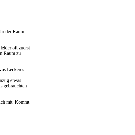
ehr der Raum –
ider oft zuerst
den Raum zu
twas Leckeres
enzug etwas
us gebrauchten
euch mit. Kommt