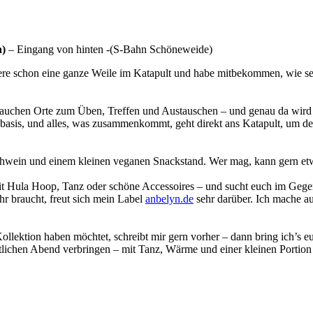
n)
– Eingang von hinten -(S-Bahn Schöneweide)
iere schon eine ganze Weile im Katapult und habe mitbekommen, wie s
uchen Orte zum Üben, Treffen und Austauschen – und genau da wird le
basis, und alles, was zusammenkommt, geht direkt ans Katapult, um 
, Glühwein und einem kleinen veganen Snackstand. Wer mag, kann gern e
 mit Hula Hoop, Tanz oder schöne Accessoires – und sucht euch im Geg
ehr braucht, freut sich mein Label
anbelyn.de
sehr darüber. Ich mache a
llektion haben möchtet, schreibt mir gern vorher – dann bring ich’s 
tlichen Abend verbringen – mit Tanz, Wärme und einer kleinen Portion