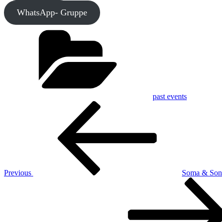
WhatsApp- Gruppe
Categories
past events
Post
Previous
Post
navigation
Previous
Soma & Son
Next
Post