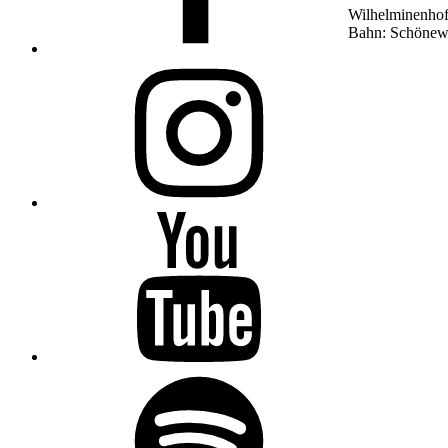
Wilhelminenhofs
Bahn: Schönew
Instagram
YouTube
Spotify